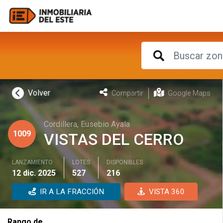
Volver
Compartir
Google Maps
Cordillera
,
Eusebio Ayala
1009
VISTAS DEL CERRO
LANZAMIENTO
LOTES
DISPONIBLES
12 dic. 2025
527
216
IR A LA FRACCIÓN
VISTA 360
Rango de