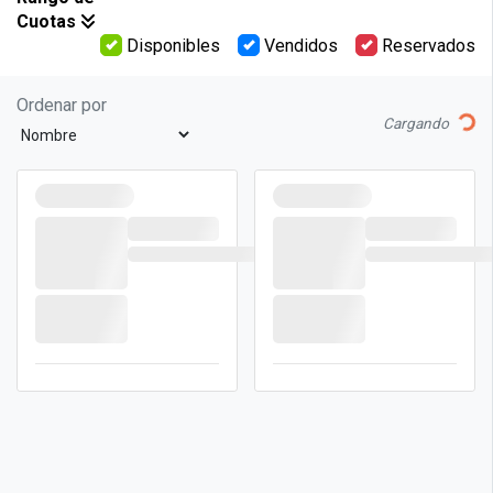
Cuotas
Disponibles
Vendidos
Reservados
Ordenar por
Lo
Cargando
{plot.status}
{plot.status}
Manzana
Desde
Manzana
Desde
{plot.price_from}
{plot.price_fro
{plot.block_id
{plot.block_id
}
}
LOTE
LOTE
{PLOT.ID}
{PLOT.ID}