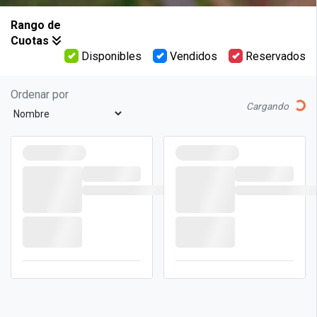
Rango de
Cuotas
Disponibles
Vendidos
Reservados
Ordenar por
Lo
Cargando
{plot.status}
{plot.status}
Manzana
Desde
Manzana
Desde
{plot.price_from}
{plot.price_fro
{plot.block_id
{plot.block_id
}
}
LOTE
LOTE
{PLOT.ID}
{PLOT.ID}