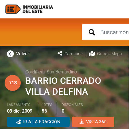
Volver
Compartir
Google Maps
Cordillera
,
San Bernardino
BARRIO CERRADO
718
VILLA DELFINA
LANZAMIENTO
LOTES
DISPONIBLES
03 dic. 2009
56
0
IR A LA FRACCIÓN
VISTA 360