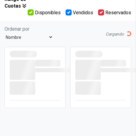
Cuotas
Disponibles
Vendidos
Reservados
Ordenar por
Lo
Cargando
{plot.status}
{plot.status}
Manzana
Desde
Manzana
Desde
{plot.price_from}
{plot.price_fro
{plot.block_id
{plot.block_id
}
}
LOTE
LOTE
{PLOT.ID}
{PLOT.ID}