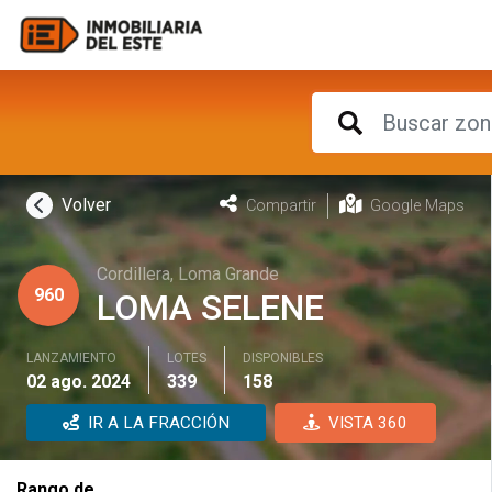
Volver
Compartir
Google Maps
Cordillera
,
Loma Grande
960
LOMA SELENE
LANZAMIENTO
LOTES
DISPONIBLES
02 ago. 2024
339
158
IR A LA FRACCIÓN
VISTA 360
Rango de